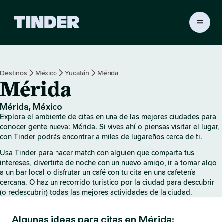
I
n
i
c
i
Destinos
México
Yucatán
Mérida
o
Mérida
d
e
T
Mérida, México
i
Explora el ambiente de citas en una de las mejores ciudades para
n
conocer gente nueva: Mérida. Si vives ahí o piensas visitar el lugar,
d
con Tinder podrás encontrar a miles de lugareños cerca de ti.
e
Usa Tinder para hacer match con alguien que comparta tus
r
intereses, divertirte de noche con un nuevo amigo, ir a tomar algo
a un bar local o disfrutar un café con tu cita en una cafetería
cercana. O haz un recorrido turístico por la ciudad para descubrir
(o redescubrir) todas las mejores actividades de la ciudad.
Algunas ideas para citas en Mérida: