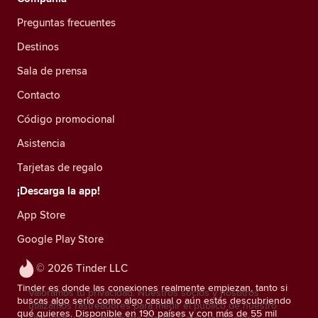
Preguntas frecuentes
Destinos
Sala de prensa
Contacto
Código promocional
Asistencia
Tarjetas de regalo
¡Descarga la app!
App Store
Google Play Store
© 2026 Tinder LLC
Tinder es donde las conexiones realmente empiezan, tanto si
Valoramos tu privacidad. Nuestros socios y nosotros
buscas algo serio como algo casual o aún estás descubriendo
utilizamos rastreadores para medir el público de nuestro
qué quieres. Disponible en 190 países y con más de 55 mil