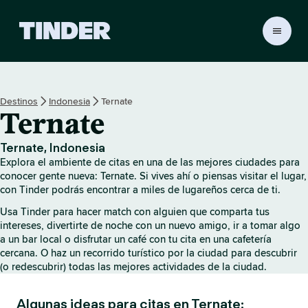
I
n
i
c
i
Destinos
Indonesia
Ternate
o
Ternate
d
e
T
Ternate, Indonesia
i
Explora el ambiente de citas en una de las mejores ciudades para
n
conocer gente nueva: Ternate. Si vives ahí o piensas visitar el lugar,
d
con Tinder podrás encontrar a miles de lugareños cerca de ti.
e
Usa Tinder para hacer match con alguien que comparta tus
r
intereses, divertirte de noche con un nuevo amigo, ir a tomar algo
a un bar local o disfrutar un café con tu cita en una cafetería
cercana. O haz un recorrido turístico por la ciudad para descubrir
(o redescubrir) todas las mejores actividades de la ciudad.
Algunas ideas para citas en Ternate: