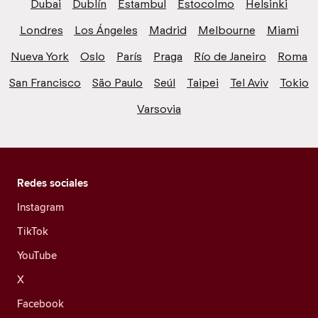
Dubai
Dublín
Estambul
Estocolmo
Helsinki
Londres
Los Ángeles
Madrid
Melbourne
Miami
Nueva York
Oslo
París
Praga
Río de Janeiro
Roma
San Francisco
São Paulo
Seúl
Taipei
Tel Aviv
Tokio
Varsovia
Redes sociales
Instagram
TikTok
YouTube
X
Facebook