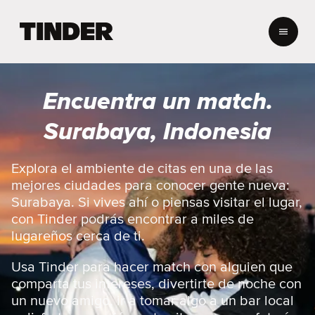
I
n
i
c
i
Encuentra un match.
o
d
Surabaya, Indonesia
e
T
i
Explora el ambiente de citas en una de las
n
mejores ciudades para conocer gente nueva:
d
Surabaya. Si vives ahí o piensas visitar el lugar,
e
con Tinder podrás encontrar a miles de
r
lugareños cerca de ti.
Usa Tinder para hacer match con alguien que
comparta tus intereses, divertirte de noche con
un nuevo amigo, ir a tomar algo a un bar local