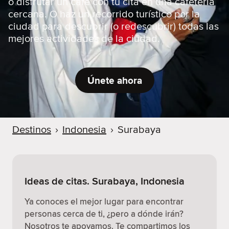
o disfrutar un café con tu cita en una cafetería
cercana. O haz un recorrido turístico por la
ciudad para descubrir (o redescubrir) todas las
mejores actividades de la ciudad.
Únete ahora
Destinos
›
Indonesia
›
Surabaya
Ideas de citas. Surabaya, Indonesia
Ya conoces el mejor lugar para encontrar
personas cerca de ti, ¿pero a dónde irán?
Nosotros te apoyamos. Te compartimos los