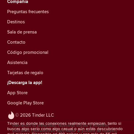
Compañía
Preguntas frecuentes
Destinos
Sala de prensa
Contacto
Código promocional
Asistencia
Tarjetas de regalo
¡Descarga la app!
App Store
Google Play Store
© 2026 Tinder LLC
Tinder es donde las conexiones realmente empiezan, tanto si
Valoramos tu privacidad. Nuestros socios y nosotros
buscas algo serio como algo casual o aún estás descubriendo
utilizamos rastreadores para medir el público de nuestro
qué quieres. Disponible en 190 países y con más de 55 mil