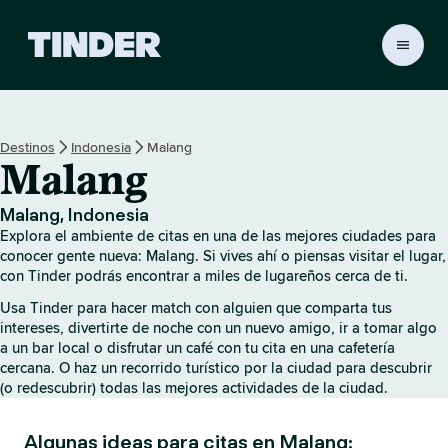
I
n
i
c
i
Destinos
Indonesia
Malang
o
Malang
d
e
T
Malang, Indonesia
i
Explora el ambiente de citas en una de las mejores ciudades para
n
conocer gente nueva: Malang. Si vives ahí o piensas visitar el lugar,
d
con Tinder podrás encontrar a miles de lugareños cerca de ti.
e
Usa Tinder para hacer match con alguien que comparta tus
r
intereses, divertirte de noche con un nuevo amigo, ir a tomar algo
a un bar local o disfrutar un café con tu cita en una cafetería
cercana. O haz un recorrido turístico por la ciudad para descubrir
(o redescubrir) todas las mejores actividades de la ciudad.
Algunas ideas para citas en Malang: