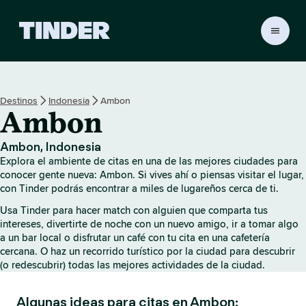
I
n
i
c
i
Destinos
Indonesia
Ambon
o
Ambon
d
e
T
Ambon, Indonesia
i
Explora el ambiente de citas en una de las mejores ciudades para
n
conocer gente nueva: Ambon. Si vives ahí o piensas visitar el lugar,
d
con Tinder podrás encontrar a miles de lugareños cerca de ti.
e
Usa Tinder para hacer match con alguien que comparta tus
r
intereses, divertirte de noche con un nuevo amigo, ir a tomar algo
a un bar local o disfrutar un café con tu cita en una cafetería
cercana. O haz un recorrido turístico por la ciudad para descubrir
(o redescubrir) todas las mejores actividades de la ciudad.
Algunas ideas para citas en Ambon: