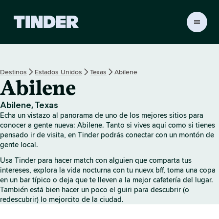
T
i
n
d
e
Destinos
Estados Unidos
Texas
Abilene
r
Abilene
I
n
i
Abilene, Texas
c
Echa un vistazo al panorama de uno de los mejores sitios para
i
conocer a gente nueva: Abilene. Tanto si vives aquí como si tienes
o
pensado ir de visita, en Tinder podrás conectar con un montón de
gente local.
Usa Tinder para hacer match con alguien que comparta tus
intereses, explora la vida nocturna con tu nuevx bff, toma una copa
en un bar típico o deja que te lleven a la mejor cafetería del lugar.
También está bien hacer un poco el guiri para descubrir (o
redescubrir) lo mejorcito de la ciudad.