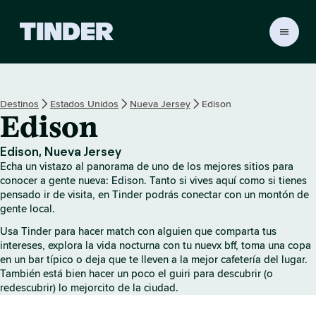
T
i
n
d
e
Destinos
Estados Unidos
Nueva Jersey
Edison
r
Edison
I
n
i
Edison, Nueva Jersey
c
Echa un vistazo al panorama de uno de los mejores sitios para
i
conocer a gente nueva: Edison. Tanto si vives aquí como si tienes
o
pensado ir de visita, en Tinder podrás conectar con un montón de
gente local.
Usa Tinder para hacer match con alguien que comparta tus
intereses, explora la vida nocturna con tu nuevx bff, toma una copa
en un bar típico o deja que te lleven a la mejor cafetería del lugar.
También está bien hacer un poco el guiri para descubrir (o
redescubrir) lo mejorcito de la ciudad.