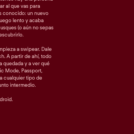
gar al que vas para
as conocido: un nuevo
fuego lento y acaba
busques (o aún no sepas
escubrirlo.
empieza a swipear. Dale
h. A partir de ahí, todo
a quedada y a ver qué
ic Mode, Passport,
 cualquier tipo de
punto intermedio.
droid.