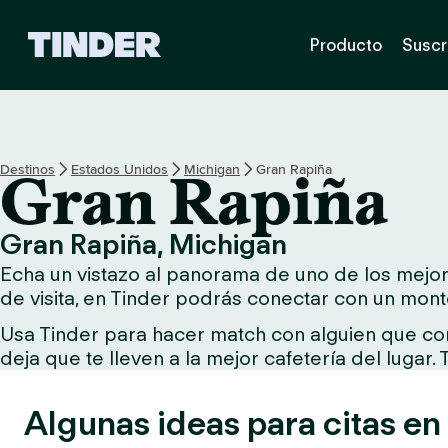
T
Producto
Suscr
i
n
d
e
r
I
Destinos
Estados Unidos
Michigan
Gran Rapiña
Gran Rapiña
n
i
c
Gran Rapiña, Michigan
i
Echa un vistazo al panorama de uno de los mejore
o
de visita, en Tinder podrás conectar con un mont
Usa Tinder para hacer match con alguien que comp
deja que te lleven a la mejor cafetería del lugar.
Algunas ideas para citas en