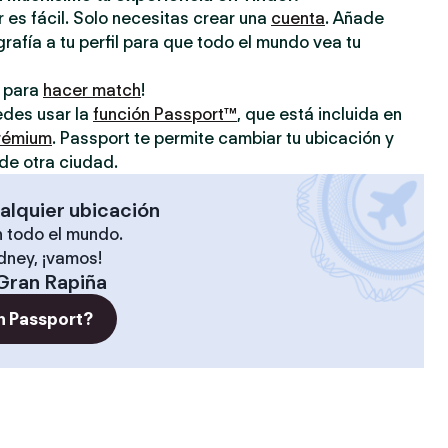
 es fácil. Solo necesitas crear una
cuenta
. Añade
grafía a tu perfil para que todo el mundo vea tu
o para
hacer match
!
uedes usar la
función Passport™
, que está incluida en
prémium
. Passport te permite cambiar tu ubicación y
de otra ciudad.
alquier ubicación
 todo el mundo.
ídney, ¡vamos!
Gran Rapiña
n Passport?