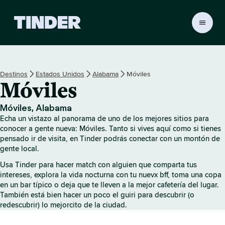
T
i
n
d
e
Destinos
Estados Unidos
Alabama
Móviles
r
Móviles
I
n
i
Móviles, Alabama
c
Echa un vistazo al panorama de uno de los mejores sitios para
i
conocer a gente nueva: Móviles. Tanto si vives aquí como si tienes
o
pensado ir de visita, en Tinder podrás conectar con un montón de
gente local.
Usa Tinder para hacer match con alguien que comparta tus
intereses, explora la vida nocturna con tu nuevx bff, toma una copa
en un bar típico o deja que te lleven a la mejor cafetería del lugar.
También está bien hacer un poco el guiri para descubrir (o
redescubrir) lo mejorcito de la ciudad.