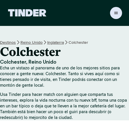
T
i
n
d
e
Destinos
Reino Unido
Inglaterra
Colchester
r
Colchester
I
n
i
Colchester, Reino Unido
c
Echa un vistazo al panorama de uno de los mejores sitios para
i
conocer a gente nueva: Colchester. Tanto si vives aquí como si
o
tienes pensado ir de visita, en Tinder podrás conectar con un
montón de gente local.
Usa Tinder para hacer match con alguien que comparta tus
intereses, explora la vida nocturna con tu nuevx bff, toma una copa
en un bar típico o deja que te lleven a la mejor cafetería del lugar.
También está bien hacer un poco el guiri para descubrir (o
redescubrir) lo mejorcito de la ciudad.