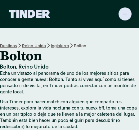
T
i
n
d
e
Destinos
Reino Unido
Inglaterra
Bolton
r
Bolton
I
n
i
Bolton, Reino Unido
c
Echa un vistazo al panorama de uno de los mejores sitios para
i
conocer a gente nueva: Bolton. Tanto si vives aquí como si tienes
o
pensado ir de visita, en Tinder podrás conectar con un montón de
gente local.
Usa Tinder para hacer match con alguien que comparta tus
intereses, explora la vida nocturna con tu nuevx bff, toma una copa
en un bar típico o deja que te lleven a la mejor cafetería del lugar.
También está bien hacer un poco el guiri para descubrir (o
redescubrir) lo mejorcito de la ciudad.