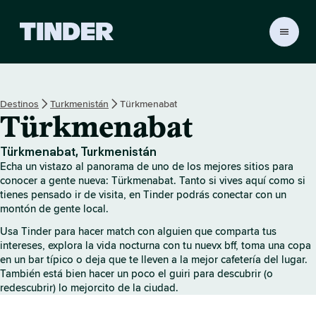
T
i
n
d
e
Destinos
Turkmenistán
Türkmenabat
r
Türkmenabat
I
n
i
Türkmenabat, Turkmenistán
c
Echa un vistazo al panorama de uno de los mejores sitios para
i
conocer a gente nueva: Türkmenabat. Tanto si vives aquí como si
o
tienes pensado ir de visita, en Tinder podrás conectar con un
montón de gente local.
Usa Tinder para hacer match con alguien que comparta tus
intereses, explora la vida nocturna con tu nuevx bff, toma una copa
en un bar típico o deja que te lleven a la mejor cafetería del lugar.
También está bien hacer un poco el guiri para descubrir (o
redescubrir) lo mejorcito de la ciudad.