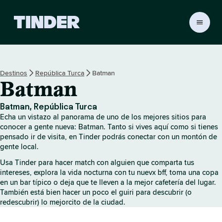
T
i
n
d
e
Destinos
República Turca
Batman
r
Batman
I
n
i
Batman, República Turca
c
Echa un vistazo al panorama de uno de los mejores sitios para
i
conocer a gente nueva: Batman. Tanto si vives aquí como si tienes
o
pensado ir de visita, en Tinder podrás conectar con un montón de
gente local.
Usa Tinder para hacer match con alguien que comparta tus
intereses, explora la vida nocturna con tu nuevx bff, toma una copa
en un bar típico o deja que te lleven a la mejor cafetería del lugar.
También está bien hacer un poco el guiri para descubrir (o
redescubrir) lo mejorcito de la ciudad.