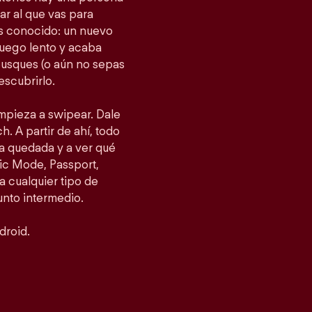
gar al que vas para
as conocido: un nuevo
fuego lento y acaba
busques (o aún no sepas
escubrirlo.
empieza a swipear. Dale
h. A partir de ahí, todo
a quedada y a ver qué
ic Mode, Passport,
 cualquier tipo de
punto intermedio.
droid.