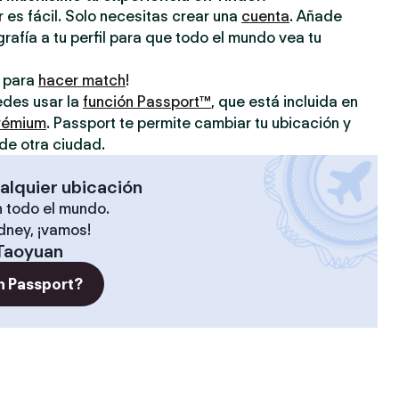
 es fácil. Solo necesitas crear una
cuenta
. Añade
grafía a tu perfil para que todo el mundo vea tu
o para
hacer match
!
uedes usar la
función Passport™
, que está incluida en
prémium
. Passport te permite cambiar tu ubicación y
de otra ciudad.
alquier ubicación
 todo el mundo.
ídney, ¡vamos!
Taoyuan
n Passport?