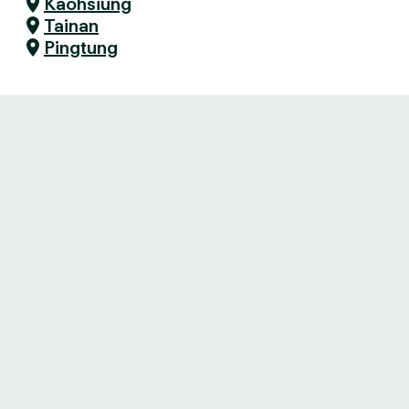
Kaohsiung
Tainan
Pingtung