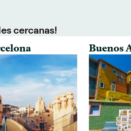
des cercanas!
celona
Buenos A