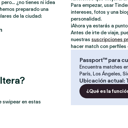
 pero… ¿no tienes ni idea
Para empezar, usar Tinder
e hemos preparado una
intereses, fotos y una bio
lares de la ciudad:
personalidad.
¡Ahora ya estarás a punt
n
Antes de irte de viaje, p
nuestras
suscripciones 
hacer match con perfiles 
Passport™ para cu
Encuentra matches en
París, Los Ángeles, S
ltera?
Ubicación actual
:
¿Qué es la funció
e swipear en estas