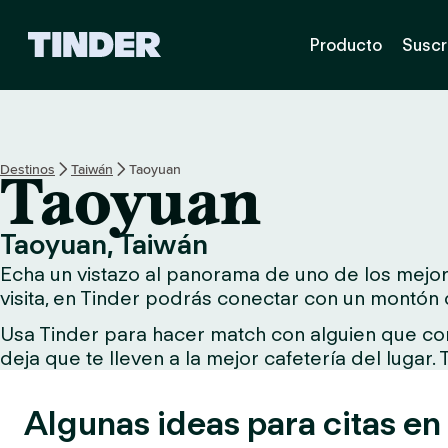
T
Producto
Suscr
i
n
d
e
r
I
Destinos
Taiwán
Taoyuan
Taoyuan
n
i
c
Taoyuan, Taiwán
i
Echa un vistazo al panorama de uno de los mejore
o
visita, en Tinder podrás conectar con un montón 
Usa Tinder para hacer match con alguien que comp
deja que te lleven a la mejor cafetería del lugar.
Algunas ideas para citas en