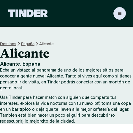
T
i
n
d
e
Destinos
España
Alicante
r
Alicante
I
n
i
Alicante, España
c
Echa un vistazo al panorama de uno de los mejores sitios para
i
conocer a gente nueva: Alicante. Tanto si vives aquí como si tienes
o
pensado ir de visita, en Tinder podrás conectar con un montón de
gente local.
Usa Tinder para hacer match con alguien que comparta tus
intereses, explora la vida nocturna con tu nuevx bff, toma una copa
en un bar típico o deja que te lleven a la mejor cafetería del lugar.
También está bien hacer un poco el guiri para descubrir (o
redescubrir) lo mejorcito de la ciudad.