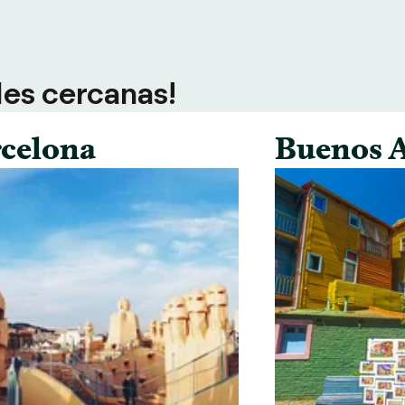
des cercanas!
celona
Buenos A