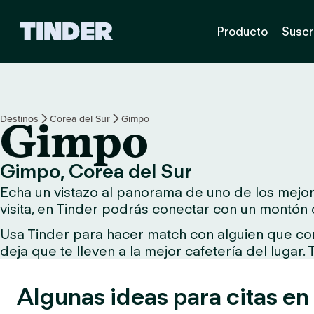
T
Producto
Suscr
i
n
d
e
r
I
Destinos
Corea del Sur
Gimpo
Gimpo
n
i
c
Gimpo, Corea del Sur
i
Echa un vistazo al panorama de uno de los mejore
o
visita, en Tinder podrás conectar con un montón 
Usa Tinder para hacer match con alguien que comp
deja que te lleven a la mejor cafetería del lugar.
Algunas ideas para citas e