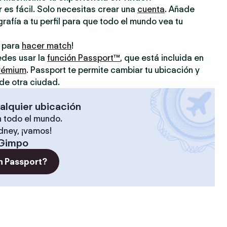
 es fácil. Solo necesitas crear una
cuenta
. Añade
grafía a tu perfil para que todo el mundo vea tu
o para
hacer match
!
uedes usar la
función Passport™
, que está incluida en
prémium
. Passport te permite cambiar tu ubicación y
de otra ciudad.
alquier ubicación
 todo el mundo.
ídney, ¡vamos!
Gimpo
n Passport?