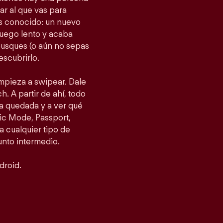
gar al que vas para
as conocido: un nuevo
fuego lento y acaba
busques (o aún no sepas
escubrirlo.
empieza a swipear. Dale
h. A partir de ahí, todo
a quedada y a ver qué
ic Mode, Passport,
 cualquier tipo de
punto intermedio.
droid.