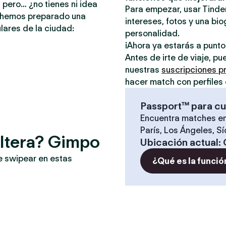
 pero… ¿no tienes ni idea
Para empezar, usar Tinder
e hemos preparado una
intereses, fotos y una bio
lares de la ciudad:
personalidad.
¡Ahora ya estarás a punt
Antes de irte de viaje, p
nuestras
suscripciones 
hacer match con perfiles 
Passport™ para cu
Encuentra matches en
París, Los Ángeles, S
oltera? Gimpo
Ubicación actual
:
e swipear en estas
¿Qué es la funció