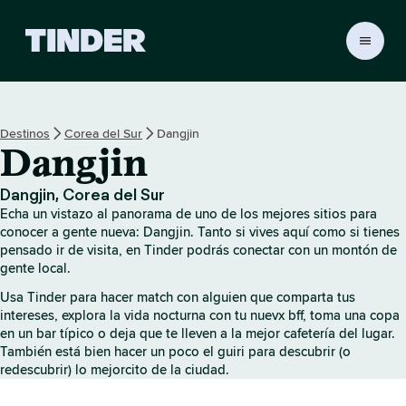
T
i
n
d
e
Destinos
Corea del Sur
Dangjin
r
Dangjin
I
n
i
Dangjin, Corea del Sur
c
Echa un vistazo al panorama de uno de los mejores sitios para
i
conocer a gente nueva: Dangjin. Tanto si vives aquí como si tienes
o
pensado ir de visita, en Tinder podrás conectar con un montón de
gente local.
Usa Tinder para hacer match con alguien que comparta tus
intereses, explora la vida nocturna con tu nuevx bff, toma una copa
en un bar típico o deja que te lleven a la mejor cafetería del lugar.
También está bien hacer un poco el guiri para descubrir (o
redescubrir) lo mejorcito de la ciudad.