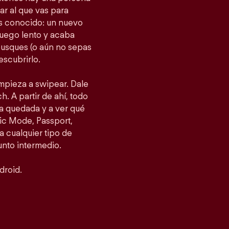
gar al que vas para
as conocido: un nuevo
fuego lento y acaba
busques (o aún no sepas
escubrirlo.
empieza a swipear. Dale
h. A partir de ahí, todo
a quedada y a ver qué
ic Mode, Passport,
 cualquier tipo de
punto intermedio.
droid.