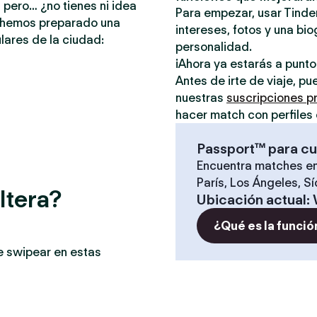
 pero… ¿no tienes ni idea
Para empezar, usar Tinder
e hemos preparado una
intereses, fotos y una bio
lares de la ciudad:
personalidad.
¡Ahora ya estarás a punt
Antes de irte de viaje, p
nuestras
suscripciones 
hacer match con perfiles 
Passport™ para cu
Encuentra matches en
París, Los Ángeles, S
ltera?
Ubicación actual
:
¿Qué es la funció
e swipear en estas