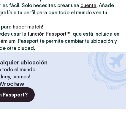
 es fácil. Solo necesitas crear una
cuenta
. Añade
grafía a tu perfil para que todo el mundo vea tu
o para
hacer match
!
uedes usar la
función Passport™
, que está incluida en
prémium
. Passport te permite cambiar tu ubicación y
de otra ciudad.
alquier ubicación
 todo el mundo.
ídney, ¡vamos!
Wrocław
n Passport?