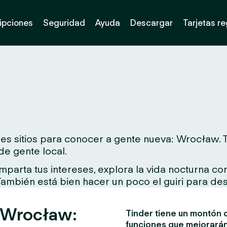
ipciones
Seguridad
Ayuda
Descargar
Tarjetas r
s sitios para conocer a gente nueva: Wrocław. Ta
de gente local.
arta tus intereses, explora la vida nocturna con 
 También está bien hacer un poco el guiri para des
n Wrocław:
Tinder tiene un montón d
funciones que mejorarán