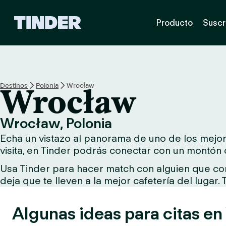
T
Producto
Suscr
i
n
d
e
r
I
Destinos
Polonia
Wrocław
Wrocław
n
i
c
Wrocław, Polonia
i
Echa un vistazo al panorama de uno de los mejore
o
visita, en Tinder podrás conectar con un montón 
Usa Tinder para hacer match con alguien que comp
deja que te lleven a la mejor cafetería del lugar.
Algunas ideas para citas e