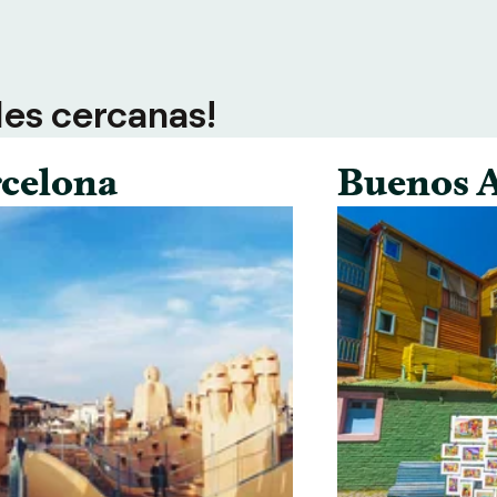
des cercanas!
celona
Buenos A