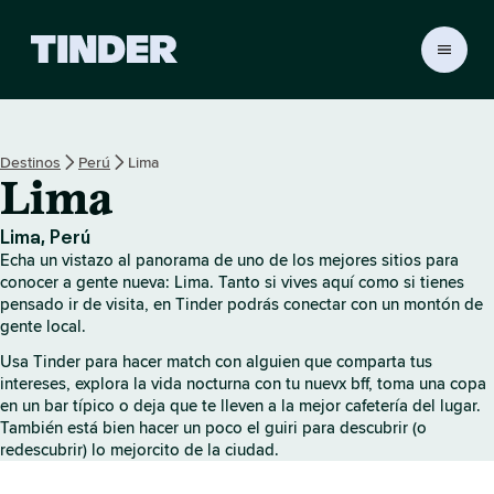
T
i
n
d
e
Destinos
Perú
Lima
r
Lima
I
n
i
Lima, Perú
c
Echa un vistazo al panorama de uno de los mejores sitios para
i
conocer a gente nueva: Lima. Tanto si vives aquí como si tienes
o
pensado ir de visita, en Tinder podrás conectar con un montón de
gente local.
Usa Tinder para hacer match con alguien que comparta tus
intereses, explora la vida nocturna con tu nuevx bff, toma una copa
en un bar típico o deja que te lleven a la mejor cafetería del lugar.
También está bien hacer un poco el guiri para descubrir (o
redescubrir) lo mejorcito de la ciudad.