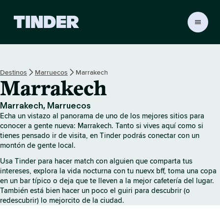
T
i
n
d
e
Destinos
Marruecos
Marrakech
r
Marrakech
I
n
i
Marrakech, Marruecos
c
Echa un vistazo al panorama de uno de los mejores sitios para
i
conocer a gente nueva: Marrakech. Tanto si vives aquí como si
o
tienes pensado ir de visita, en Tinder podrás conectar con un
montón de gente local.
Usa Tinder para hacer match con alguien que comparta tus
intereses, explora la vida nocturna con tu nuevx bff, toma una copa
en un bar típico o deja que te lleven a la mejor cafetería del lugar.
También está bien hacer un poco el guiri para descubrir (o
redescubrir) lo mejorcito de la ciudad.