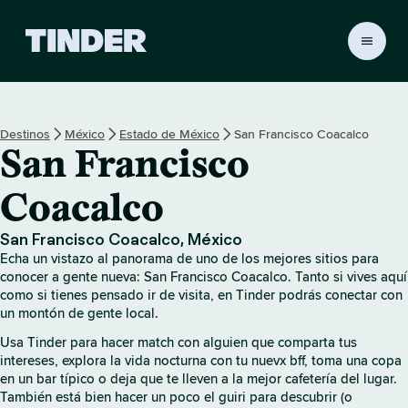
T
i
n
d
e
Destinos
México
Estado de México
San Francisco Coacalco
r
San Francisco
I
n
i
Coacalco
c
i
San Francisco Coacalco, México
o
Echa un vistazo al panorama de uno de los mejores sitios para
conocer a gente nueva: San Francisco Coacalco. Tanto si vives aquí
como si tienes pensado ir de visita, en Tinder podrás conectar con
un montón de gente local.
Usa Tinder para hacer match con alguien que comparta tus
intereses, explora la vida nocturna con tu nuevx bff, toma una copa
en un bar típico o deja que te lleven a la mejor cafetería del lugar.
También está bien hacer un poco el guiri para descubrir (o