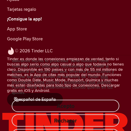
Tarjetas regalo
¡Consigue la app!
App Store
Google Play Store
© 2026 Tinder LLC
Tinder es donde las conexiones empiezan de verdad, tanto si
Valoramos mucho tu privacidad. Tanto nosotros como
buscas algo serio como algo casual o algo que todavía no tienes
nuestros socios utilizamos rastreadores para medir la
claro. Disponible en 190 países y con más de 55 mil millones de
audiencia de nuestro sitio web, ofrecerte promociones y
matches, es la App de citas más popular del mundo. Funciones
mejorar las operaciones de marketing de Tinder.
Más
como Double Date, Music Mode, Passport, Química y muchas
información sobre cookies y proveedores que usamos.
más están diseñadas para todo tipo de conexiones. Descargar
Puedes retirar tu consentimiento cuando quieras en tus
gratis en iOS y Android.
ajustes.
español de España
Acepto
Rechazar