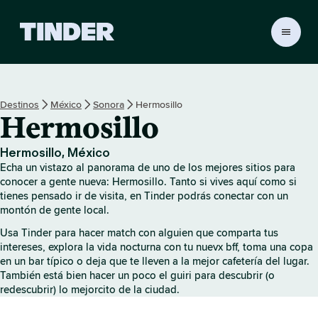
T
i
n
d
e
Destinos
México
Sonora
Hermosillo
r
Hermosillo
I
n
i
Hermosillo, México
c
Echa un vistazo al panorama de uno de los mejores sitios para
i
conocer a gente nueva: Hermosillo. Tanto si vives aquí como si
o
tienes pensado ir de visita, en Tinder podrás conectar con un
montón de gente local.
Usa Tinder para hacer match con alguien que comparta tus
intereses, explora la vida nocturna con tu nuevx bff, toma una copa
en un bar típico o deja que te lleven a la mejor cafetería del lugar.
También está bien hacer un poco el guiri para descubrir (o
redescubrir) lo mejorcito de la ciudad.