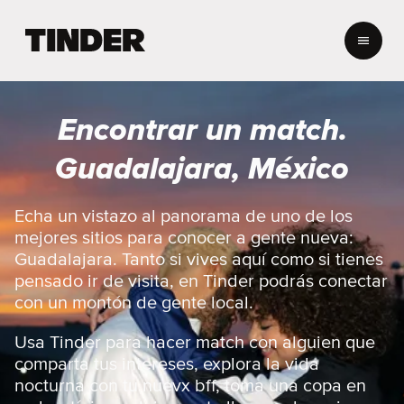
T
i
n
d
e
Encontrar un match.
r
I
Guadalajara, México
n
i
c
Echa un vistazo al panorama de uno de los
i
mejores sitios para conocer a gente nueva:
o
Guadalajara. Tanto si vives aquí como si tienes
pensado ir de visita, en Tinder podrás conectar
con un montón de gente local.
Usa Tinder para hacer match con alguien que
comparta tus intereses, explora la vida
nocturna con tu nuevx bff, toma una copa en