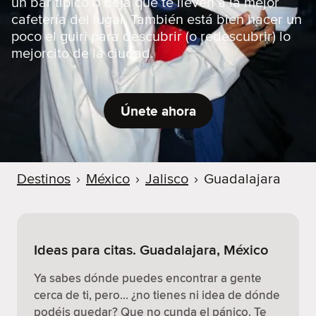
un bar típico o deja que te lleven a la mejor
cafetería del lugar. También está bien hacer un
poco el guiri para descubrir (o redescubrir) lo
mejorcito de la ciudad.
Únete ahora
Destinos
›
México
›
Jalisco
›
Guadalajara
Ideas para citas. Guadalajara, México
Ya sabes dónde puedes encontrar a gente
cerca de ti, pero… ¿no tienes ni idea de dónde
podéis quedar? Que no cunda el pánico. Te