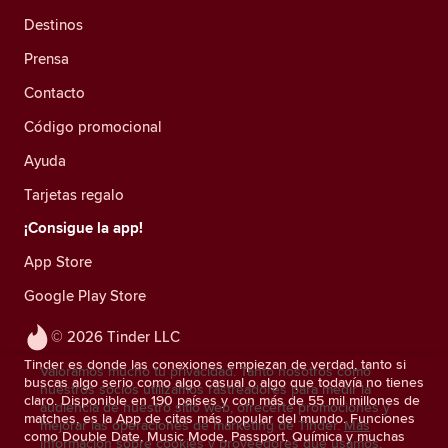
Destinos
Prensa
Contacto
Código promocional
Ayuda
Tarjetas regalo
¡Consigue la app!
App Store
Google Play Store
© 2026 Tinder LLC
Tinder es donde las conexiones empiezan de verdad, tanto si
Valoramos mucho tu privacidad. Tanto nosotros como
buscas algo serio como algo casual o algo que todavía no tienes
nuestros socios utilizamos rastreadores para medir la
claro. Disponible en 190 países y con más de 55 mil millones de
audiencia de nuestro sitio web, ofrecerte promociones y
matches, es la App de citas más popular del mundo. Funciones
mejorar las operaciones de marketing de Tinder.
Más
como Double Date, Music Mode, Passport, Química y muchas
información sobre cookies y proveedores que usamos.