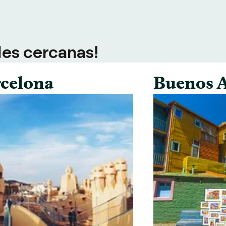
des cercanas!
celona
Buenos A