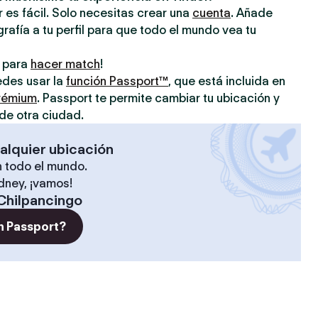
 es fácil. Solo necesitas crear una
cuenta
. Añade
grafía a tu perfil para que todo el mundo vea tu
o para
hacer match
!
uedes usar la
función Passport™
, que está incluida en
prémium
. Passport te permite cambiar tu ubicación y
de otra ciudad.
alquier ubicación
 todo el mundo.
ídney, ¡vamos!
Chilpancingo
n Passport?