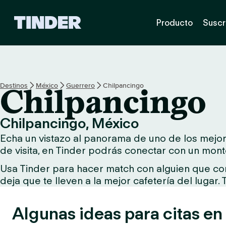
T
Producto
Suscr
i
n
d
e
r
I
Destinos
México
Guerrero
Chilpancingo
Chilpancingo
n
i
c
Chilpancingo, México
i
Echa un vistazo al panorama de uno de los mejore
o
de visita, en Tinder podrás conectar con un mont
Usa Tinder para hacer match con alguien que comp
deja que te lleven a la mejor cafetería del lugar.
Algunas ideas para citas en