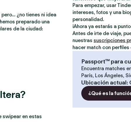
Para empezar, usar Tinder
intereses, fotos y una bio
 pero… ¿no tienes ni idea
personalidad.
e hemos preparado una
¡Ahora ya estarás a punt
lares de la ciudad:
Antes de irte de viaje, p
nuestras
suscripciones 
hacer match con perfiles 
Passport™ para cu
Encuentra matches en
París, Los Ángeles, S
Ubicación actual
:
ltera?
¿Qué es la funció
e swipear en estas