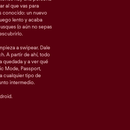
gar al que vas para
as conocido: un nuevo
fuego lento y acaba
busques (o aún no sepas
escubrirlo.
empieza a swipear. Dale
h. A partir de ahí, todo
a quedada y a ver qué
ic Mode, Passport,
 cualquier tipo de
punto intermedio.
droid.