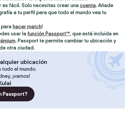
 es fácil. Solo necesitas crear una
cuenta
. Añade
grafía a tu perfil para que todo el mundo vea tu
o para
hacer match
!
uedes usar la
función Passport™
, que está incluida en
prémium
. Passport te permite cambiar tu ubicación y
de otra ciudad.
alquier ubicación
 todo el mundo.
ídney, ¡vamos!
Kulai
n Passport?