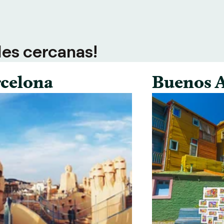
des cercanas!
celona
Buenos A