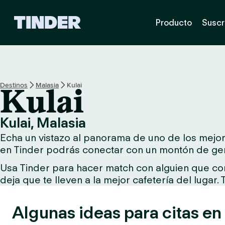
T
Producto
Suscr
i
n
d
e
r
I
Destinos
Malasia
Kulai
Kulai
n
i
c
Kulai, Malasia
i
Echa un vistazo al panorama de uno de los mejores
o
en Tinder podrás conectar con un montón de gen
Usa Tinder para hacer match con alguien que comp
deja que te lleven a la mejor cafetería del lugar.
Algunas ideas para citas en 