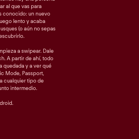
gar al que vas para
as conocido: un nuevo
fuego lento y acaba
busques (o aún no sepas
escubrirlo.
empieza a swipear. Dale
h. A partir de ahí, todo
a quedada y a ver qué
ic Mode, Passport,
 cualquier tipo de
punto intermedio.
droid.