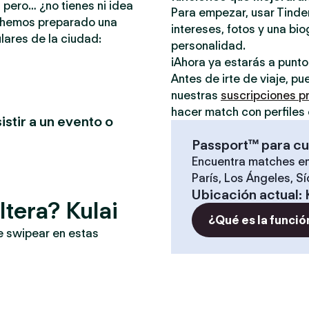
 pero… ¿no tienes ni idea
Para empezar, usar Tinder
e hemos preparado una
intereses, fotos y una bio
lares de la ciudad:
personalidad.
¡Ahora ya estarás a punt
Antes de irte de viaje, p
nuestras
suscripciones 
hacer match con perfiles 
istir a un evento o
Passport™ para cu
Encuentra matches en
París, Los Ángeles, S
Ubicación actual
:
tera? Kulai
¿Qué es la funció
e swipear en estas