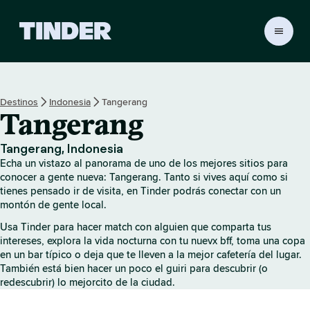
T
i
n
d
e
Destinos
Indonesia
Tangerang
r
Tangerang
I
n
i
Tangerang, Indonesia
c
Echa un vistazo al panorama de uno de los mejores sitios para
i
conocer a gente nueva: Tangerang. Tanto si vives aquí como si
o
tienes pensado ir de visita, en Tinder podrás conectar con un
montón de gente local.
Usa Tinder para hacer match con alguien que comparta tus
intereses, explora la vida nocturna con tu nuevx bff, toma una copa
en un bar típico o deja que te lleven a la mejor cafetería del lugar.
También está bien hacer un poco el guiri para descubrir (o
redescubrir) lo mejorcito de la ciudad.