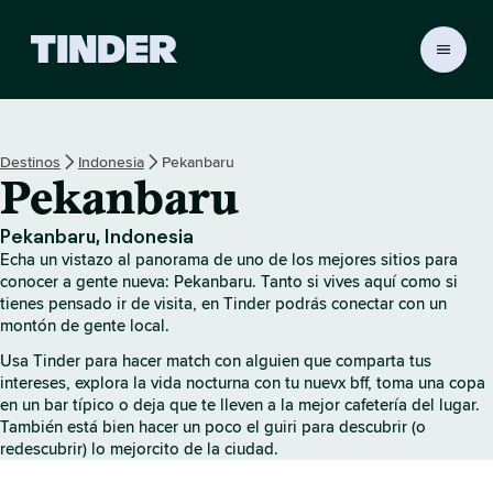
T
i
n
d
e
Destinos
Indonesia
Pekanbaru
r
Pekanbaru
I
n
i
Pekanbaru, Indonesia
c
Echa un vistazo al panorama de uno de los mejores sitios para
i
conocer a gente nueva: Pekanbaru. Tanto si vives aquí como si
o
tienes pensado ir de visita, en Tinder podrás conectar con un
montón de gente local.
Usa Tinder para hacer match con alguien que comparta tus
intereses, explora la vida nocturna con tu nuevx bff, toma una copa
en un bar típico o deja que te lleven a la mejor cafetería del lugar.
También está bien hacer un poco el guiri para descubrir (o
redescubrir) lo mejorcito de la ciudad.