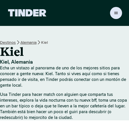
T
i
n
d
e
Destinos
Alemania
Kiel
r
Kiel
I
n
i
Kiel, Alemania
c
Echa un vistazo al panorama de uno de los mejores sitios para
i
conocer a gente nueva: Kiel. Tanto si vives aquí como si tienes
o
pensado ir de visita, en Tinder podrás conectar con un montón de
gente local.
Usa Tinder para hacer match con alguien que comparta tus
intereses, explora la vida nocturna con tu nuevx bff, toma una copa
en un bar típico o deja que te lleven a la mejor cafetería del lugar.
También está bien hacer un poco el guiri para descubrir (o
redescubrir) lo mejorcito de la ciudad.