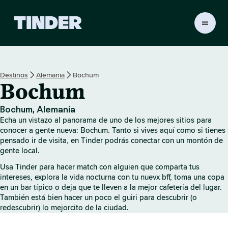
T
i
n
d
e
Destinos
Alemania
Bochum
r
Bochum
I
n
i
Bochum, Alemania
c
Echa un vistazo al panorama de uno de los mejores sitios para
i
conocer a gente nueva: Bochum. Tanto si vives aquí como si tienes
o
pensado ir de visita, en Tinder podrás conectar con un montón de
gente local.
Usa Tinder para hacer match con alguien que comparta tus
intereses, explora la vida nocturna con tu nuevx bff, toma una copa
en un bar típico o deja que te lleven a la mejor cafetería del lugar.
También está bien hacer un poco el guiri para descubrir (o
redescubrir) lo mejorcito de la ciudad.