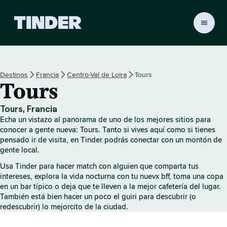
T
i
n
d
e
Destinos
Francia
Centro-Val de Loira
Tours
r
Tours
I
n
i
Tours, Francia
c
Echa un vistazo al panorama de uno de los mejores sitios para
i
conocer a gente nueva: Tours. Tanto si vives aquí como si tienes
o
pensado ir de visita, en Tinder podrás conectar con un montón de
gente local.
Usa Tinder para hacer match con alguien que comparta tus
intereses, explora la vida nocturna con tu nuevx bff, toma una copa
en un bar típico o deja que te lleven a la mejor cafetería del lugar.
También está bien hacer un poco el guiri para descubrir (o
redescubrir) lo mejorcito de la ciudad.