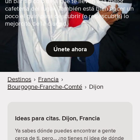
un bar típico o deja que te lleven a la mejor
cafetería del lugar. También está bien hacer un
poco el guiri para descubrir (o redescubrir) lo
mejorcito de la ciudad.
Únete ahora
Destinos
›
Francia
›
Bourgogne-Franche-Comté
›
Dijon
Ideas para citas. Dijon, Francia
Ya sabes dónde puedes encontrar a gente
cerca de ti, pero… ¿no tienes ni idea de dónde