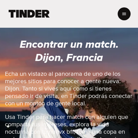
T
i
n
d
e
Encontrar un match.
r
I
Dijon, Francia
n
i
c
Echa un vistazo al panorama de uno de los
i
mejores sitios para conocer a gente nueva:
o
Dijon. Tanto si vives aquí como si tienes
pensado ir de visita, en Tinder podrás conectar
con un montón de gente local.
Usa Tinder para hacer match con alguien que
comparta tus intereses, explora la vida
nocturna con tu nuevx bff, toma una copa en