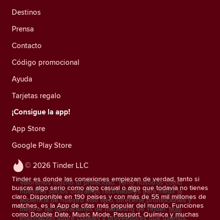
Destinos
Prensa
Contacto
Código promocional
Ayuda
Tarjetas regalo
¡Consigue la app!
App Store
Google Play Store
© 2026 Tinder LLC
Tinder es donde las conexiones empiezan de verdad, tanto si
Valoramos mucho tu privacidad. Tanto nosotros como
buscas algo serio como algo casual o algo que todavía no tienes
nuestros socios utilizamos rastreadores para medir la
claro. Disponible en 190 países y con más de 55 mil millones de
audiencia de nuestro sitio web, ofrecerte promociones y
matches, es la App de citas más popular del mundo. Funciones
mejorar las operaciones de marketing de Tinder.
Más
como Double Date, Music Mode, Passport, Química y muchas
información sobre cookies y proveedores que usamos.