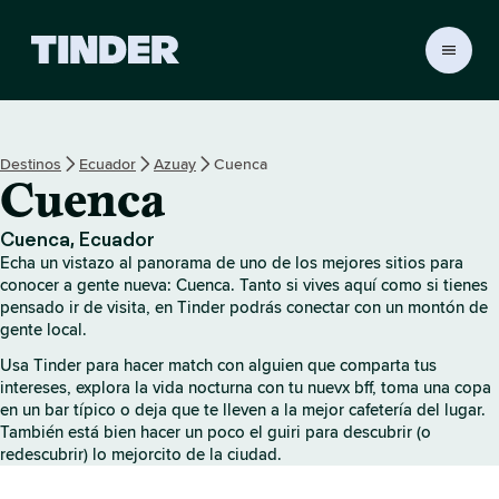
T
i
n
d
e
Destinos
Ecuador
Azuay
Cuenca
r
Cuenca
I
n
i
Cuenca, Ecuador
c
Echa un vistazo al panorama de uno de los mejores sitios para
i
conocer a gente nueva: Cuenca. Tanto si vives aquí como si tienes
o
pensado ir de visita, en Tinder podrás conectar con un montón de
gente local.
Usa Tinder para hacer match con alguien que comparta tus
intereses, explora la vida nocturna con tu nuevx bff, toma una copa
en un bar típico o deja que te lleven a la mejor cafetería del lugar.
También está bien hacer un poco el guiri para descubrir (o
redescubrir) lo mejorcito de la ciudad.