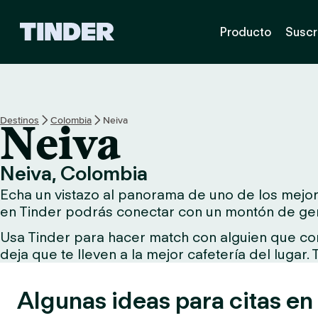
T
Producto
Suscr
i
n
d
e
r
I
Destinos
Colombia
Neiva
Neiva
n
i
c
Neiva, Colombia
i
Echa un vistazo al panorama de uno de los mejores
o
en Tinder podrás conectar con un montón de gen
Usa Tinder para hacer match con alguien que comp
deja que te lleven a la mejor cafetería del lugar.
Algunas ideas para citas en