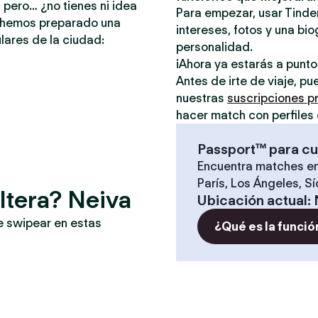
 pero… ¿no tienes ni idea
Para empezar, usar Tinder
e hemos preparado una
intereses, fotos y una bio
lares de la ciudad:
personalidad.
¡Ahora ya estarás a punt
Antes de irte de viaje, p
nuestras
suscripciones 
hacer match con perfiles 
Passport™ para cu
Encuentra matches en
París, Los Ángeles, S
ltera? Neiva
Ubicación actual
:
e swipear en estas
¿Qué es la funció