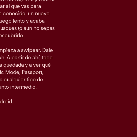
gar al que vas para
as conocido: un nuevo
fuego lento y acaba
busques (o aún no sepas
escubrirlo.
empieza a swipear. Dale
h. A partir de ahí, todo
a quedada y a ver qué
ic Mode, Passport,
 cualquier tipo de
punto intermedio.
droid.