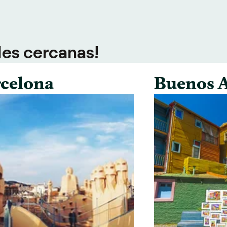
des cercanas!
celona
Buenos A