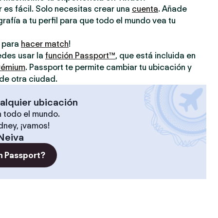
 es fácil. Solo necesitas crear una
cuenta
. Añade
grafía a tu perfil para que todo el mundo vea tu
o para
hacer match
!
uedes usar la
función Passport™
, que está incluida en
prémium
. Passport te permite cambiar tu ubicación y
de otra ciudad.
alquier ubicación
 todo el mundo.
ídney, ¡vamos!
Neiva
n Passport?