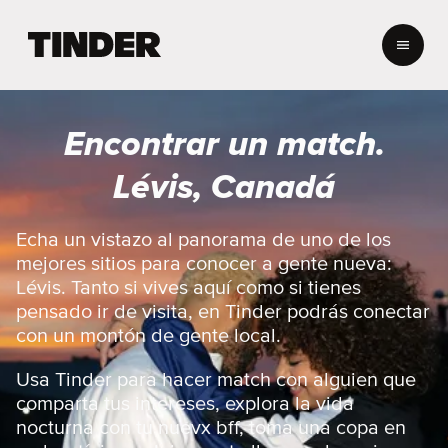
T
i
n
d
e
Encontrar un match.
r
I
Lévis, Canadá
n
i
c
Echa un vistazo al panorama de uno de los
i
mejores sitios para conocer a gente nueva:
o
Lévis. Tanto si vives aquí como si tienes
pensado ir de visita, en Tinder podrás conectar
con un montón de gente local.
Usa Tinder para hacer match con alguien que
comparta tus intereses, explora la vida
nocturna con tu nuevx bff, toma una copa en