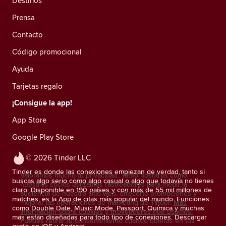
Destinos
Prensa
Contacto
Código promocional
Ayuda
Tarjetas regalo
¡Consigue la app!
App Store
Google Play Store
© 2026 Tinder LLC
Tinder es donde las conexiones empiezan de verdad, tanto si
Valoramos mucho tu privacidad. Tanto nosotros como
buscas algo serio como algo casual o algo que todavía no tienes
nuestros socios utilizamos rastreadores para medir la
claro. Disponible en 190 países y con más de 55 mil millones de
audiencia de nuestro sitio web, ofrecerte promociones y
matches, es la App de citas más popular del mundo. Funciones
mejorar las operaciones de marketing de Tinder.
Más
como Double Date, Music Mode, Passport, Química y muchas
información sobre cookies y proveedores que usamos.
más están diseñadas para todo tipo de conexiones. Descargar
Puedes retirar tu consentimiento cuando quieras en tus
gratis en iOS y Android.