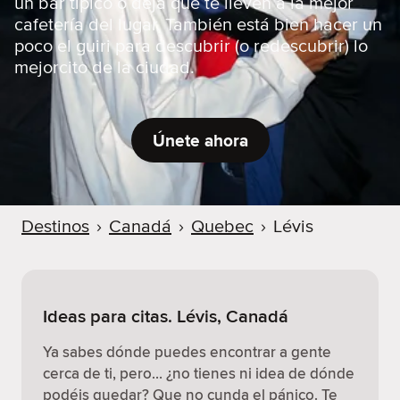
un bar típico o deja que te lleven a la mejor
cafetería del lugar. También está bien hacer un
poco el guiri para descubrir (o redescubrir) lo
mejorcito de la ciudad.
Únete ahora
Destinos
›
Canadá
›
Quebec
›
Lévis
Ideas para citas. Lévis, Canadá
Ya sabes dónde puedes encontrar a gente
cerca de ti, pero… ¿no tienes ni idea de dónde
podéis quedar? Que no cunda el pánico. Te