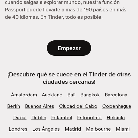
cuando salgas a explorar mundo, nuestra función
Passport puede llevarte a más de 190 países en más
de 40 idiomas. En Tinder, todo es posible.
Empezar
¡Descubre qué se cuece en el Tinder de otras
ciudades cercanas!
Ámsterdam
Auckland
Bali
Bangkok
Barcelona
Berlín
Buenos Aires
Ciudad del Cabo
Copenhague
Dubai
Dublín
Estambul
Estocolmo
Helsinki
Londres
Los Ángeles
Madrid
Melbourne
Miami