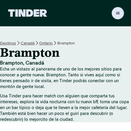
T
i
n
d
e
Destinos
Canadá
Ontario
Brampton
r
Brampton
I
n
i
Brampton, Canadá
c
Echa un vistazo al panorama de uno de los mejores sitios para
i
conocer a gente nueva: Brampton. Tanto si vives aquí como si
o
tienes pensado ir de visita, en Tinder podrás conectar con un
montón de gente local.
Usa Tinder para hacer match con alguien que comparta tus
intereses, explora la vida nocturna con tu nuevx bff, toma una copa
en un bar típico o deja que te lleven a la mejor cafetería del lugar.
También está bien hacer un poco el guiri para descubrir (o
redescubrir) lo mejorcito de la ciudad.