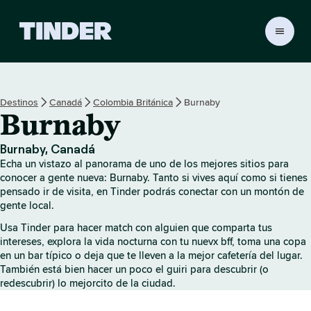
T
i
n
d
e
Destinos
Canadá
Colombia Británica
Burnaby
r
Burnaby
I
n
i
Burnaby, Canadá
c
Echa un vistazo al panorama de uno de los mejores sitios para
i
conocer a gente nueva: Burnaby. Tanto si vives aquí como si tienes
o
pensado ir de visita, en Tinder podrás conectar con un montón de
gente local.
Usa Tinder para hacer match con alguien que comparta tus
intereses, explora la vida nocturna con tu nuevx bff, toma una copa
en un bar típico o deja que te lleven a la mejor cafetería del lugar.
También está bien hacer un poco el guiri para descubrir (o
redescubrir) lo mejorcito de la ciudad.