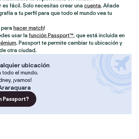
 es fácil. Solo necesitas crear una
cuenta
. Añade
grafía a tu perfil para que todo el mundo vea tu
o para
hacer match
!
uedes usar la
función Passport™
, que está incluida en
prémium
. Passport te permite cambiar tu ubicación y
de otra ciudad.
alquier ubicación
 todo el mundo.
ídney, ¡vamos!
Araraquara
n Passport?