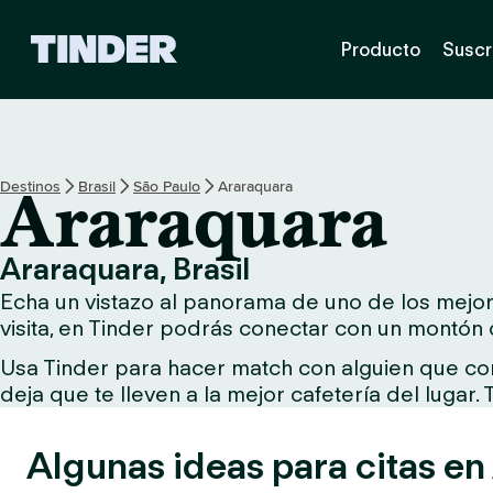
T
Producto
Suscr
i
n
d
e
r
I
Destinos
Brasil
São Paulo
Araraquara
Araraquara
n
i
c
Araraquara, Brasil
i
Echa un vistazo al panorama de uno de los mejore
o
visita, en Tinder podrás conectar con un montón 
Usa Tinder para hacer match con alguien que comp
deja que te lleven a la mejor cafetería del lugar.
Algunas ideas para citas en