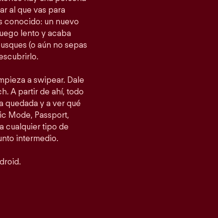
gar al que vas para
as conocido: un nuevo
fuego lento y acaba
busques (o aún no sepas
escubrirlo.
empieza a swipear. Dale
h. A partir de ahí, todo
a quedada y a ver qué
ic Mode, Passport,
 cualquier tipo de
punto intermedio.
droid.