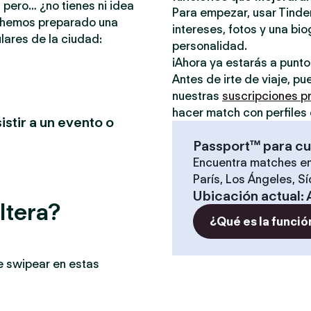
 pero… ¿no tienes ni idea
Para empezar, usar Tinder
e hemos preparado una
intereses, fotos y una bio
lares de la ciudad:
personalidad.
¡Ahora ya estarás a punt
Antes de irte de viaje, p
nuestras
suscripciones 
hacer match con perfiles 
istir a un evento o
Passport™ para cu
Encuentra matches en
París, Los Ángeles, S
Ubicación actual
:
ltera?
¿Qué es la funció
e swipear en estas