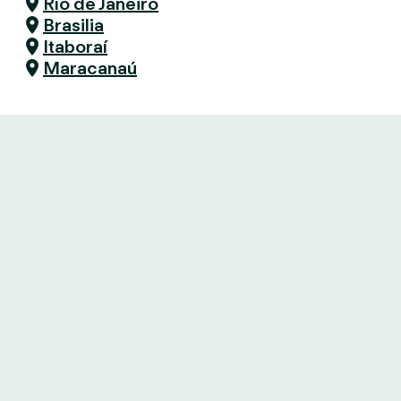
Río de Janeiro
Brasilia
Itaboraí
Maracanaú