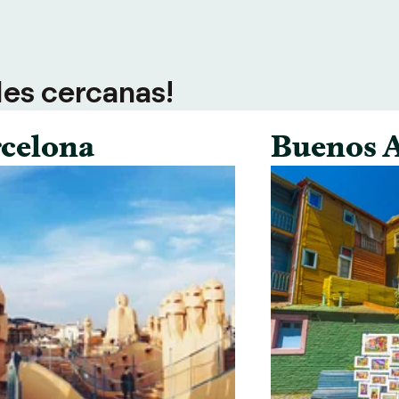
des cercanas!
celona
Buenos A