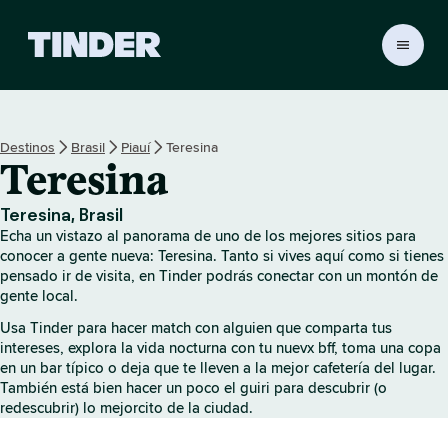
T
i
n
d
e
Destinos
Brasil
Piauí
Teresina
r
Teresina
I
n
i
Teresina, Brasil
c
Echa un vistazo al panorama de uno de los mejores sitios para
i
conocer a gente nueva: Teresina. Tanto si vives aquí como si tienes
o
pensado ir de visita, en Tinder podrás conectar con un montón de
gente local.
Usa Tinder para hacer match con alguien que comparta tus
intereses, explora la vida nocturna con tu nuevx bff, toma una copa
en un bar típico o deja que te lleven a la mejor cafetería del lugar.
También está bien hacer un poco el guiri para descubrir (o
redescubrir) lo mejorcito de la ciudad.