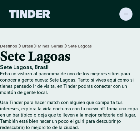
T
i
n
d
e
Destinos
Brasil
Minas Gerais
Sete Lagoas
r
Sete Lagoas
I
n
i
Sete Lagoas, Brasil
c
Echa un vistazo al panorama de uno de los mejores sitios para
i
conocer a gente nueva: Sete Lagoas. Tanto si vives aquí como si
o
tienes pensado ir de visita, en Tinder podrás conectar con un
montón de gente local.
Usa Tinder para hacer match con alguien que comparta tus
intereses, explora la vida nocturna con tu nuevx bff, toma una copa
en un bar típico o deja que te lleven a la mejor cafetería del lugar.
También está bien hacer un poco el guiri para descubrir (o
redescubrir) lo mejorcito de la ciudad.