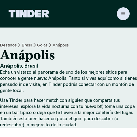
T
i
n
d
e
Destinos
Brasil
Goiás
Anápolis
r
Anápolis
I
n
i
Anápolis, Brasil
c
Echa un vistazo al panorama de uno de los mejores sitios para
i
conocer a gente nueva: Anápolis. Tanto si vives aquí como si tienes
o
pensado ir de visita, en Tinder podrás conectar con un montón de
gente local.
Usa Tinder para hacer match con alguien que comparta tus
intereses, explora la vida nocturna con tu nuevx bff, toma una copa
en un bar típico o deja que te lleven a la mejor cafetería del lugar.
También está bien hacer un poco el guiri para descubrir (o
redescubrir) lo mejorcito de la ciudad.