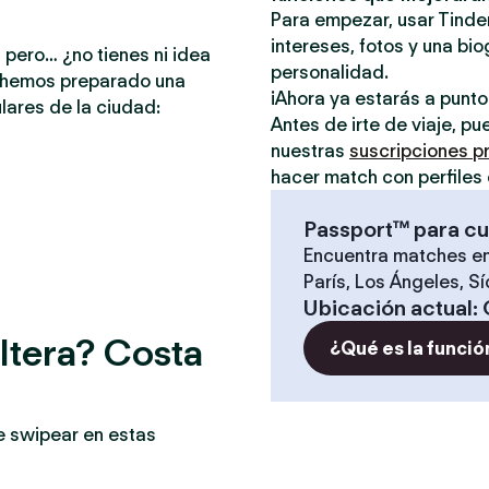
Para empezar, usar Tinder
intereses, fotos y una bio
 pero… ¿no tienes ni idea
personalidad.
e hemos preparado una
¡Ahora ya estarás a punt
lares de la ciudad:
Antes de irte de viaje, p
nuestras
suscripciones 
hacer match con perfiles 
Passport™ para cu
Encuentra matches en
París, Los Ángeles, S
Ubicación actual
:
ltera? Costa
¿Qué es la funció
e swipear en estas