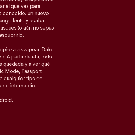
gar al que vas para
as conocido: un nuevo
fuego lento y acaba
busques (o aún no sepas
escubrirlo.
empieza a swipear. Dale
h. A partir de ahí, todo
a quedada y a ver qué
ic Mode, Passport,
 cualquier tipo de
punto intermedio.
droid.