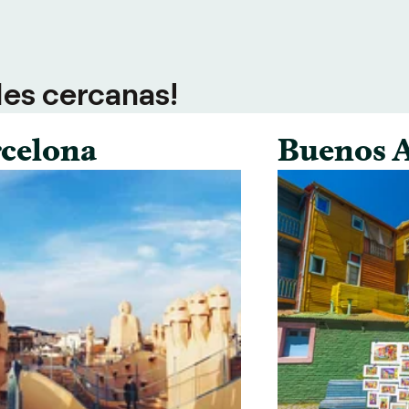
des cercanas!
celona
Buenos A