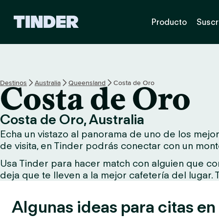
T
Producto
Suscr
i
n
d
e
r
I
Destinos
Australia
Queensland
Costa de Oro
Costa de Oro
n
i
c
Costa de Oro, Australia
i
Echa un vistazo al panorama de uno de los mejore
o
de visita, en Tinder podrás conectar con un mont
Usa Tinder para hacer match con alguien que comp
deja que te lleven a la mejor cafetería del lugar.
Algunas ideas para citas en