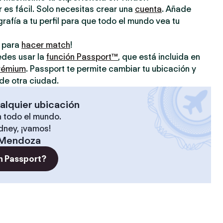
 es fácil. Solo necesitas crear una
cuenta
. Añade
grafía a tu perfil para que todo el mundo vea tu
o para
hacer match
!
uedes usar la
función Passport™
, que está incluida en
prémium
. Passport te permite cambiar tu ubicación y
de otra ciudad.
alquier ubicación
 todo el mundo.
ídney, ¡vamos!
Mendoza
n Passport?