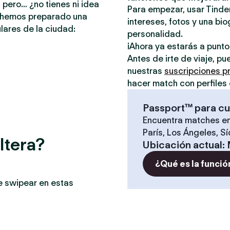
 pero… ¿no tienes ni idea
Para empezar, usar Tinder
e hemos preparado una
intereses, fotos y una bio
lares de la ciudad:
personalidad.
¡Ahora ya estarás a punt
Antes de irte de viaje, p
nuestras
suscripciones 
hacer match con perfiles 
Passport™ para cu
Encuentra matches en
París, Los Ángeles, S
ltera?
Ubicación actual
:
¿Qué es la funció
e swipear en estas