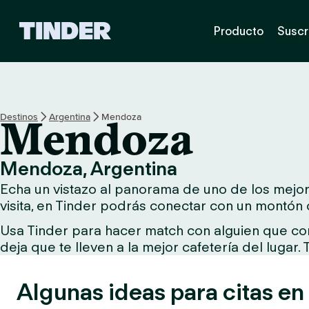
T
Producto
Suscr
i
n
d
e
r
I
Destinos
Argentina
Mendoza
Mendoza
n
i
c
Mendoza, Argentina
i
Echa un vistazo al panorama de uno de los mejor
o
visita, en Tinder podrás conectar con un montón 
Usa Tinder para hacer match con alguien que comp
deja que te lleven a la mejor cafetería del lugar.
Algunas ideas para citas e