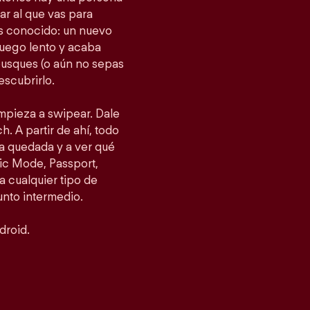
gar al que vas para
as conocido: un nuevo
fuego lento y acaba
busques (o aún no sepas
escubrirlo.
empieza a swipear. Dale
h. A partir de ahí, todo
a quedada y a ver qué
ic Mode, Passport,
 cualquier tipo de
punto intermedio.
droid.