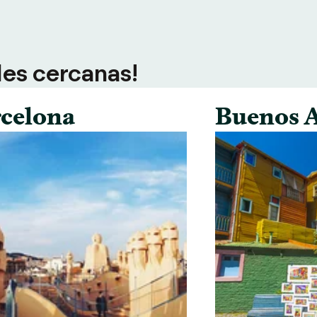
des cercanas!
celona
Buenos A