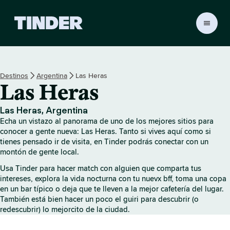
T
i
n
d
e
Destinos
Argentina
Las Heras
r
Las Heras
I
n
i
Las Heras, Argentina
c
Echa un vistazo al panorama de uno de los mejores sitios para
i
conocer a gente nueva: Las Heras. Tanto si vives aquí como si
o
tienes pensado ir de visita, en Tinder podrás conectar con un
montón de gente local.
Usa Tinder para hacer match con alguien que comparta tus
intereses, explora la vida nocturna con tu nuevx bff, toma una copa
en un bar típico o deja que te lleven a la mejor cafetería del lugar.
También está bien hacer un poco el guiri para descubrir (o
redescubrir) lo mejorcito de la ciudad.