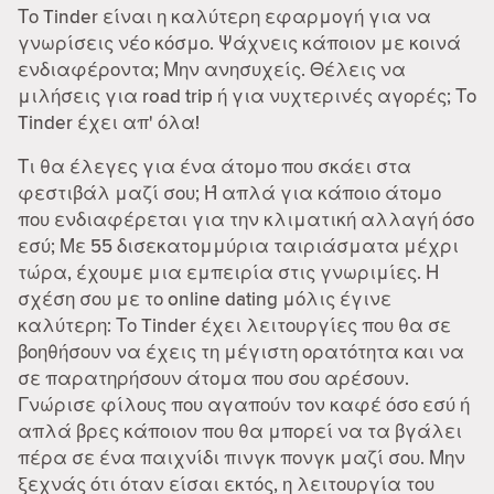
Το Tinder είναι η καλύτερη εφαρμογή για να
γνωρίσεις νέο κόσμο. Ψάχνεις κάποιον με κοινά
ενδιαφέροντα; Μην ανησυχείς. Θέλεις να
μιλήσεις για road trip ή για νυχτερινές αγορές; Το
Tinder έχει απ' όλα!
Τι θα έλεγες για ένα άτομο που σκάει στα
φεστιβάλ μαζί σου; Ή απλά για κάποιο άτομο
που ενδιαφέρεται για την κλιματική αλλαγή όσο
εσύ; Με 55 δισεκατομμύρια ταιριάσματα μέχρι
τώρα, έχουμε μια εμπειρία στις γνωριμίες. Η
σχέση σου με το online dating μόλις έγινε
καλύτερη: Το Tinder έχει λειτουργίες που θα σε
βοηθήσουν να έχεις τη μέγιστη ορατότητα και να
σε παρατηρήσουν άτομα που σου αρέσουν.
Γνώρισε φίλους που αγαπούν τον καφέ όσο εσύ ή
απλά βρες κάποιον που θα μπορεί να τα βγάλει
πέρα σε ένα παιχνίδι πινγκ πονγκ μαζί σου. Μην
ξεχνάς ότι όταν είσαι εκτός, η λειτουργία του