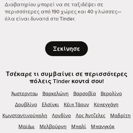
Διαβατηρίου μπορεί να σε ταξιδέψει σε
περισσότερες από 190 χώρες και 40 γλώσσες—
όλα είναι δυνατά στο Tinder.
Ξεκίνησε
Τσέκαρε τι συμβαίνει σε περισσότερες
πόλεις Tinder κοντά σου!
Άμστερνταμ
Βαρκελώνη
Βαρσοβία
Βερολίνο
Δουβλίνο
Ελσίνκι
Κέιπ Τάουν
Κοπεγχάγη
Κωνσταντινούπολη
Λονδίνο
Λος Άντζελες
Μαδρίτη
Μαϊάμι
Μελβούρνη
Μπαλί
Μπανγκόκ