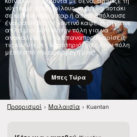
κοινά ενδιαφέροντα με σένα, άρπαξε τη
νύχτα με νέους φίλους, πιες ένα ποτάκι
σε κάποιο κουλ μπαρ ή απλά απόλαυσε
ένα ραντεβού σε κοντινό καφέ. Ή πήγαινε
απλά μια βόλτα στην πόλη για να
ανακαλύψεις ή να επαναπροσδιορίσεις
τις καλύτερες δραστηριότητες στην πόλη
μέσα από την εφαρμογή μας.
Μπες Τώρα
Προορισμοί
›
Μαλαισία
›
Kuantan