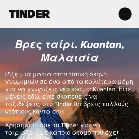
Α
ρ
χ
ι
κ
Βρες ταίρι. Kuantan,
ή
σ
Μαλαισία
ε
λ
ί
Ρίξε μια ματιά στην τοπική σκηνή
δ
γνωριμιών σε ένα από τα καλύτερα μέρη
α
για να γνωρίζεις νέο κόσμο: Kuantan. Είτε
T
μένεις εδώ, είτε σκοπεύεις να
i
ταξιδέψεις, στο Tinder θα βρεις πολλούς
n
d
ντόπιους κοντά σου.
e
r
Χρησιμοποίησε το Tinder για να
ταιριάξεις με κάποιο άτομο που έχει