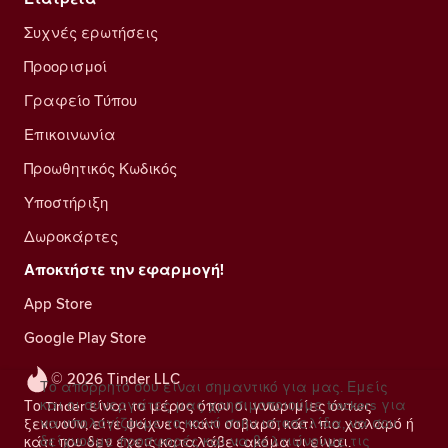
Συχνές ερωτήσεις
Προορισμοί
Γραφείο Τύπου
Επικοινωνία
Προωθητικός Κωδικός
Υποστήριξη
Δωροκάρτες
Αποκτήστε την εφαρμογή!
App Store
Google Play Store
© 2026 Tinder LLC
Το απόρρητό σου είναι σημαντικό για μας. Εμείς
και οι συνεργάτες μας χρησιμοποιούμε trackers για
Το Tinder είναι το μέρος όπου οι γνωριμίες όντως
να υπολογίζουμε το κοινό στην ιστοσελίδα, να σου
ξεκινούν, είτε ψάχνεις κάτι σοβαρό, κάτι πιο χαλαρό ή
δείχνουμε προσφορές και να βελτιώνουμε τις
κάτι που δεν έχεις καταλάβει ακόμα τι είναι.