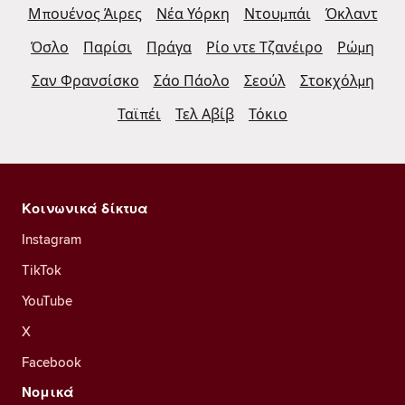
Μπουένος Άιρες
Νέα Υόρκη
Ντουμπάι
Όκλαντ
Όσλο
Παρίσι
Πράγα
Ρίο ντε Τζανέιρο
Ρώμη
Σαν Φρανσίσκο
Σάο Πάολο
Σεούλ
Στοκχόλμη
Ταϊπέι
Τελ Αβίβ
Τόκιο
Κοινωνικά δίκτυα
Instagram
TikTok
YouTube
X
Facebook
Νομικά