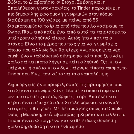
Ζώδια, το Διαβατήριο, οι Στόχοι Σχέσης και η
Επαλήθευση φωτογραφίας, το Tinder παραμένει η
πιο δημοφιλής εφαρμογή γνωριμιών στον κόσμο,
διαθέσιμη σε 190 χώρες, με πάνω από 55
δισεκατομμύρια ταίρια από τότε που λανσάραμε το
Swipe. Πίσω από κάθε ένα από αυτά τα ταιριάσματα
υπάρχουν αληθινά άτομα. Αυτός ήταν πάντα ο
στόχος. Είναι το μέρος που πας για να γνωρίσεις
άτομα που αλλιώς δεν θα είχες γνωρίσει: ένα νέο
crush, έναν ταξιδιωτικό σύντροφο, κάτι που ξεκινάει
χαλαρά και καταλήγει σε κάτι αληθινό. Ό,τι κι αν
ψάχνεις, ή ακόμα κι αν δεν ψάχνεις τίποτα ακόμα, το
Tinder σου δίνει τον χώρο να το ανακαλύψεις.
Δημιούργησε ένα προφίλ, όρισε τις προτιμήσεις σου
και ξεκίνα το swipe. Κάνε Like σε κάποιο άτομο και
αν του αρέσεις κι εσύ, βρήκες ταίρι. Από εκεί και
πέρα, είναι στο χέρι σου. Στείλε μήνυμα, κανόνισε
κάτι, δες τι θα γίνει. Με λειτουργίες όπως το Double
Date, η Μουσική, το Διαβατήριο, η Χημεία και άλλα, το
Tinder είναι φτιαγμένο για κάθε είδους σύνδεση:
χαλαρή, σοβαρή ή κάτι ενδιάμεσο.