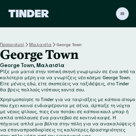
Α
ρ
χ
ι
κ
Προορισμοί
Μαλαισία
George Town
ή
George Town
σ
ε
λ
George Town, Μαλαισία
ί
Ρίξε μια ματιά στην τοπική σκηνή γνωριμιών σε ένα από τα
δ
καλύτερα μέρη για να γνωρίζεις νέο κόσμο: George Town.
α
Είτε μένεις εδώ, είτε σκοπεύεις να ταξιδέψεις, στο Tinder
θα βρεις πολλούς ντόπιους κοντά σου.
T
i
Χρησιμοποίησε το Tinder για να ταιριάξεις με κάποιο άτομο
n
που έχει κοινά ενδιαφέροντα με σένα, άρπαξε τη νύχτα
d
με νέους φίλους, πιες ένα ποτάκι σε κάποιο κουλ μπαρ ή
e
απλά απόλαυσε ένα ραντεβού σε κοντινό καφέ. Ή
r
πήγαινε απλά μια βόλτα στην πόλη για να ανακαλύψεις ή
να επαναπροσδιορίσεις τις καλύτερες δραστηριότητες
στην πόλη μέσα από την εφαρμογή μας.