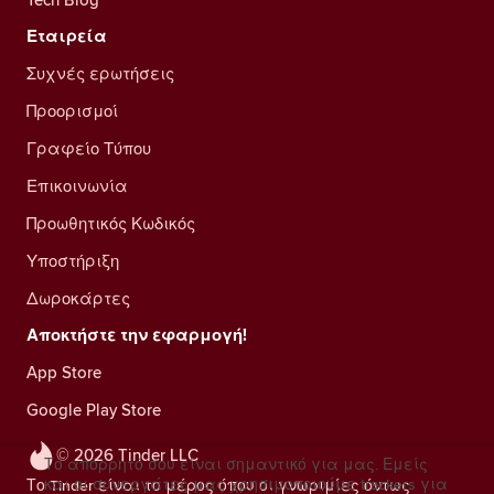
Εταιρεία
Συχνές ερωτήσεις
Προορισμοί
Γραφείο Τύπου
Επικοινωνία
Προωθητικός Κωδικός
Υποστήριξη
Δωροκάρτες
Αποκτήστε την εφαρμογή!
App Store
Google Play Store
© 2026 Tinder LLC
Το απόρρητό σου είναι σημαντικό για μας. Εμείς
και οι συνεργάτες μας χρησιμοποιούμε trackers για
Το Tinder είναι το μέρος όπου οι γνωριμίες όντως