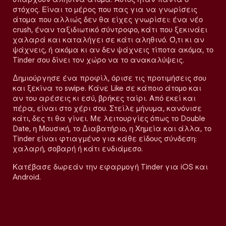
στόχος. Είναι το μέρος που πας για να γνωρίσεις
άτομα που αλλιώς δεν θα είχες γνωρίσει: ένα νέο
crush, έναν ταξιδιωτικό σύντροφο, κάτι που ξεκινάει
χαλαρά και καταλήγει σε κάτι αληθινό. Ό,τι κι αν
ψάχνεις, ή ακόμα κι αν δεν ψάχνεις τίποτα ακόμα, το
Tinder σου δίνει τον χώρο να το ανακαλύψεις.
Δημιούργησε ένα προφίλ, όρισε τις προτιμήσεις σου
και ξεκίνα το swipe. Κάνε Like σε κάποιο άτομο και
αν του αρέσεις κι εσύ, βρήκες ταίρι. Από εκεί και
πέρα, είναι στο χέρι σου. Στείλε μήνυμα, κανόνισε
κάτι, δες τι θα γίνει. Με λειτουργίες όπως το Double
Date, η Μουσική, το Διαβατήριο, η Χημεία και άλλα, το
Tinder είναι φτιαγμένο για κάθε είδους σύνδεση:
χαλαρή, σοβαρή ή κάτι ενδιάμεσο.
Κατέβασε δωρεάν την εφαρμογή Tinder για iOS και
Android.