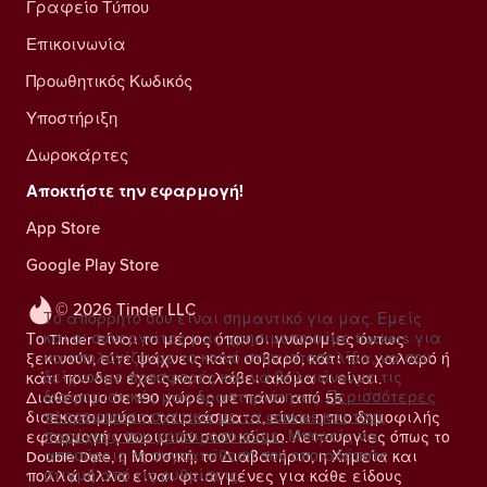
Γραφείο Τύπου
Επικοινωνία
Προωθητικός Κωδικός
Υποστήριξη
Δωροκάρτες
Αποκτήστε την εφαρμογή!
App Store
Google Play Store
© 2026 Tinder LLC
Το απόρρητό σου είναι σημαντικό για μας. Εμείς
και οι συνεργάτες μας χρησιμοποιούμε trackers για
Το Tinder είναι το μέρος όπου οι γνωριμίες όντως
να υπολογίζουμε το κοινό στην ιστοσελίδα, να σου
ξεκινούν, είτε ψάχνεις κάτι σοβαρό, κάτι πιο χαλαρό ή
δείχνουμε προσφορές και να βελτιώνουμε τις
κάτι που δεν έχεις καταλάβει ακόμα τι είναι.
διαφημιστικές μας δραστηριότητες.
Περισσότερες
Διαθέσιμο σε 190 χώρες με πάνω από 55
πληροφορίες σχετικά με τα cookies και τους
δισεκατομμύρια ταιριάσματα, είναι η πιο δημοφιλής
παρόχους που χρησιμοποιούμε.
Μπορείς να
εφαρμογή γνωριμιών στον κόσμο. Λειτουργίες όπως το
αποσύρεις τη συγκατάθεσή σου οποιαδήποτε
Double Date, η Μουσική, το Διαβατήριο, η Χημεία και
στιγμή από τις ρυθμίσεις.
πολλά άλλα είναι φτιαγμένες για κάθε είδους