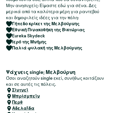
Μην ανησυχείς: Είμαστε εδώ για σένα. Δες
μερικά από τα καλύτερα μέρη για ραντεβού
και δημοφιλείς ιδέες για την πόλη:
Γήπεδο κρίκετ της Μελβούρνης
Εθνική Πινακοθήκη της Βικτώριας
Eureka Skydeck
Ιερό της Μνήμης
Παλιά φυλακή της Μελβούρνης
Ψάχνεις single; Μελβούρνη
Όσοι αναζητούν single εκεί, συνήθως κοιτάζουν
και σε αυτές τις πόλεις.
Σίντνεϊ
Μπρίσμπεϊν
Περθ
Αδελαΐδα