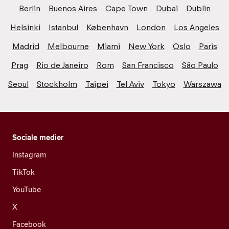
Berlin
Buenos Aires
Cape Town
Dubai
Dublin
Helsinki
Istanbul
København
London
Los Angeles
Madrid
Melbourne
Miami
New York
Oslo
Paris
Prag
Rio de Janeiro
Rom
San Francisco
São Paulo
Seoul
Stockholm
Taipei
Tel Aviv
Tokyo
Warszawa
Sociale medier
Instagram
TikTok
YouTube
X
Facebook