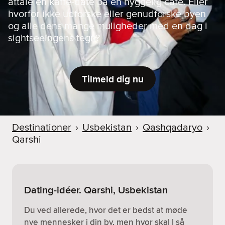
aftale en kaffe-date på en hyggelig café. Eller
hvorfor ikke udforske eller genudforske byen
og alle dens mange muligheder med en dag i
sightseeingens tegn?
Tilmeld dig nu
Destinationer
›
Usbekistan
›
Qashqadaryo
›
Qarshi
Dating-idéer. Qarshi, Usbekistan
Du ved allerede, hvor det er bedst at møde
nye mennesker i din by, men hvor skal I så