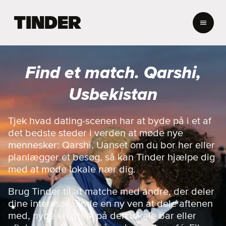
T
i
n
d
e
Find et match. Qarshi,
r
s
Usbekistan
s
t
a
Tjek hvad dating-scenen har at byde på i et af
r
det bedste steder i verden at møde nye
t
mennesker: Qarshi. Uanset om du bor her eller
s
planlægger et besøg, så kan Tinder hjælpe dig
i
med at møde lokale nær dig.
d
e
Brug Tinder til at matche med andre, der deler
dine interesse, finde en ny ven at dele aftenen
med, nyde en drink på den lokale bar eller