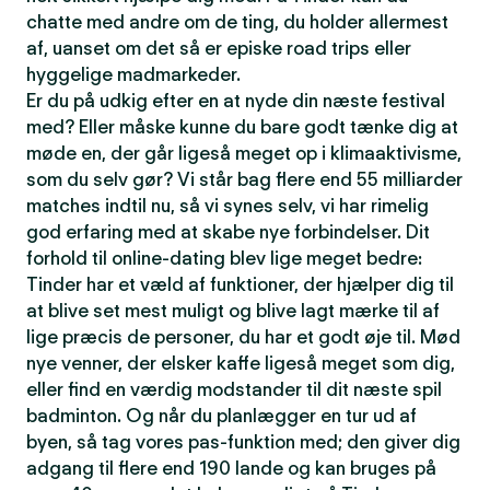
chatte med andre om de ting, du holder allermest
af, uanset om det så er episke road trips eller
hyggelige madmarkeder.
Er du på udkig efter en at nyde din næste festival
med? Eller måske kunne du bare godt tænke dig at
møde en, der går ligeså meget op i klimaaktivisme,
som du selv gør? Vi står bag flere end 55 milliarder
matches indtil nu, så vi synes selv, vi har rimelig
god erfaring med at skabe nye forbindelser. Dit
forhold til online-dating blev lige meget bedre:
Tinder har et væld af funktioner, der hjælper dig til
at blive set mest muligt og blive lagt mærke til af
lige præcis de personer, du har et godt øje til. Mød
nye venner, der elsker kaffe ligeså meget som dig,
eller find en værdig modstander til dit næste spil
badminton. Og når du planlægger en tur ud af
byen, så tag vores pas-funktion med; den giver dig
adgang til flere end 190 lande og kan bruges på