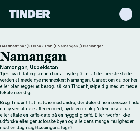
T
i
n
d
e
Destinationer
Usbekistan
Namangan
Namangan
r
Namangan
s
s
t
Namangan, Usbekistan
a
Tjek hvad dating-scenen har at byde på i et af det bedste steder i
r
verden at møde nye mennesker: Namangan. Uanset om du bor her
t
eller planlægger et besøg, så kan Tinder hjælpe dig med at møde
lokale nær dig.
s
i
Brug Tinder til at matche med andre, der deler dine interesse, finde
d
en ny ven at dele aftenen med, nyde en drink på den lokale bar
e
eller aftale en kaffe-date på en hyggelig café. Eller hvorfor ikke
udforske eller genudforske byen og alle dens mange muligheder
med en dag i sightseeingens tegn?