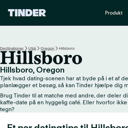
T
Produkt
i
n
d
e
r
s
Destinationer
USA
Oregon
Hillsboro
Hillsboro
s
t
a
Hillsboro, Oregon
r
Tjek hvad dating-scenen har at byde på i et af d
t
s
planlægger et besøg, så kan Tinder hjælpe dig 
i
Brug Tinder til at matche med andre, der deler di
d
kaffe-date på en hyggelig café. Eller hvorfor i
e
tegn?
Et par datingtips til Hillsbor