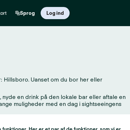
ort
Sprog
Log ind
 Hillsboro. Uanset om du bor her eller
 nyde en drink på den lokale bar eller aftale en
 mange muligheder med en dag i sightseeingens
 funktioner. Her er et par af de funktioner, som vi er