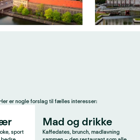
 er nogle forslag til fælles interesser:
vær
Mad og drikke
aoke, sport
Kaffedates, brunch, madlavning
r bedre
sammen – den restaurant som alle