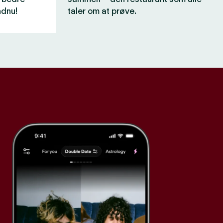
ndnu!
taler om at prøve.