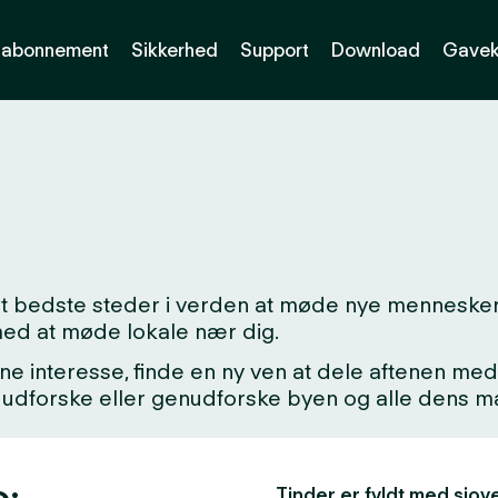
abonnement
Sikkerhed
Support
Download
Gavek
et bedste steder i verden at møde nye mennesker:
med at møde lokale nær dig.
ne interesse, finde en ny ven at dele aftenen med,
kke udforske eller genudforske byen og alle dens
o:
Tinder er fyldt med sjove