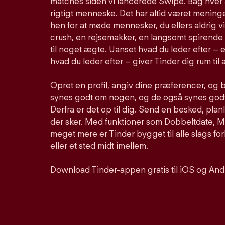
matches siden vi lancerede Swipe. Bag hver 
rigtigt menneske. Det har altid været meninge
hen for at møde mennesker, du ellers aldrig vi
crush, en rejsemakker, en langsomt spirende 
til noget ægte. Uanset hvad du leder efter – e
hvad du leder efter – giver Tinder dig rum til a
Opret en profil, angiv dine præferencer, og 
synes godt om nogen, og de også synes godt 
Derfra er det op til dig. Send en besked, pla
der sker. Med funktioner som Dobbeltdate, Mu
meget mere er Tinder bygget til alle slags for
eller et sted midt imellem.
Download Tinder-appen gratis til iOS og And