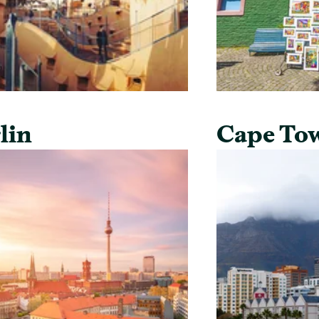
lin
Cape To