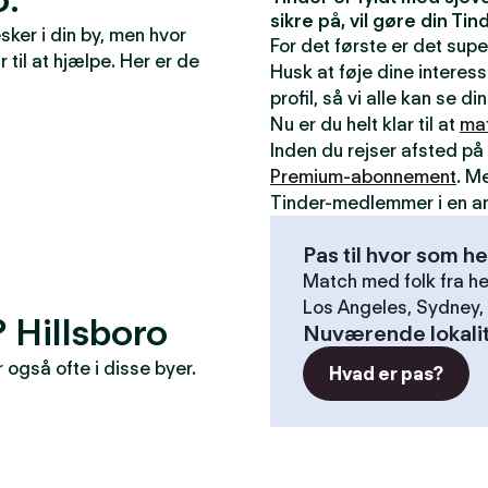
sikre på, vil gøre din T
ker i din by, men hvor
For det første er det sup
r til at hjælpe. Her er de
Husk at føje dine interess
profil, så vi alle kan se 
Nu er du helt klar til at
ma
Inden du rejser afsted på 
Premium-abonnement
. M
Tinder-medlemmer i en a
Pas til hvor som he
Match med folk fra he
Los Angeles, Sydney, 
? Hillsboro
Nuværende lokali
også ofte i disse byer.
Hvad er pas?