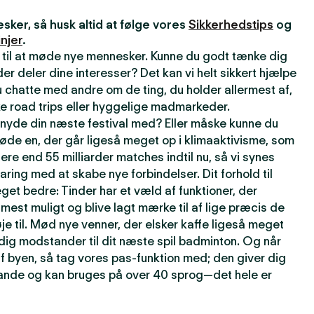
ker, så husk altid at følge vores
Sikkerhedstips
og
njer
.
 til at møde nye mennesker. Kunne du godt tænke dig
r deler dine interesser? Det kan vi helt sikkert hjælpe
 chatte med andre om de ting, du holder allermest af,
e road trips eller hyggelige madmarkeder.
t nyde din næste festival med? Eller måske kunne du
øde en, der går ligeså meget op i klimaaktivisme, som
lere end 55 milliarder matches indtil nu, så vi synes
faring med at skabe nye forbindelser. Dit forhold til
get bedre: Tinder har et væld af funktioner, der
t mest muligt og blive lagt mærke til af lige præcis de
je til. Mød nye venner, der elsker kaffe ligeså meget
rdig modstander til dit næste spil badminton. Og når
f byen, så tag vores pas-funktion med; den giver dig
 lande og kan bruges på over 40 sprog—det hele er