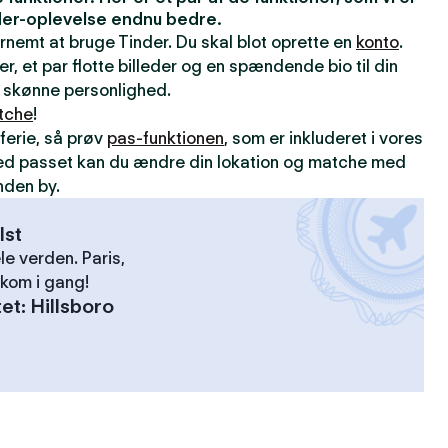
inder-oplevelse endnu bedre.
ernemt at bruge Tinder. Du skal blot oprette en
konto
.
er, et par flotte billeder og en spændende bio til din
din skønne personlighed.
tche
!
ferie, så prøv
pas-funktionen
, som er inkluderet i vores
ed passet kan du ændre din lokation og matche med
nden by.
lst
le verden. Paris,
kom i gang!
tet
:
Hillsboro