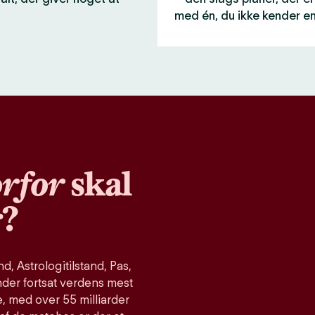
med én, du ikke kender e
rfor
skal
r?
, Astrologitilstand, Pas,
nder fortsat verdens mest
, med over 55 milliarder