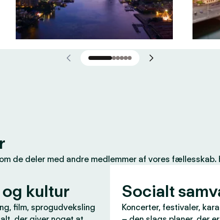
r
som de deler med andre medlemmer af vores fællesskab. Her
 og kultur
Socialt sam
ng, film, sprogudveksling
Koncerter, festivaler, kar
 alt, der giver noget at
– den slags planer, der e