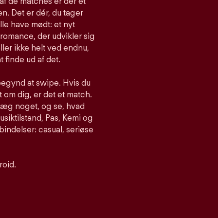
af de matches er der et
n. Det er dér, du tager
lle have mødt: et nyt
romance, der udvikler sig
ller ikke helt ved endnu,
t finde ud af det.
begynd at swipe. Hvis du
om dig, er det et match.
nlæg noget, og se, hvad
siktilstand, Pas, Kemi og
bindelser: casual, seriøse
roid.