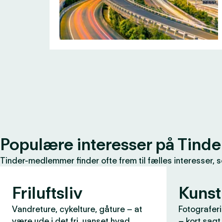
Populære interesser på Tinde
Tinder-medlemmer finder ofte frem til fælles interesser, 
Friluftsliv
Kunst
Vandreture, cykelture, gåture – at
Fotograferi
være ude i det fri, uanset hvad
– kort sagt